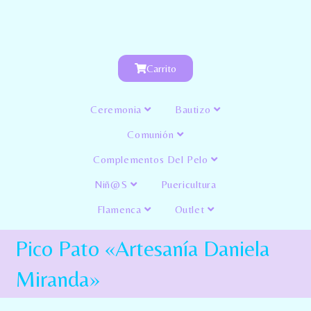
Carrito
Ceremonia
Bautizo
Comunión
Complementos Del Pelo
Niñ@s
Puericultura
Flamenca
Outlet
Pico Pato «Artesanía Daniela
Miranda»