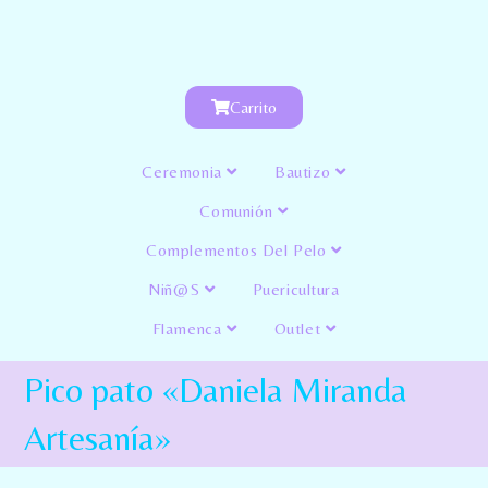
Carrito
Ceremonia
Bautizo
Comunión
Complementos Del Pelo
Niñ@s
Puericultura
Flamenca
Outlet
Pico pato «Daniela Miranda
Artesanía»