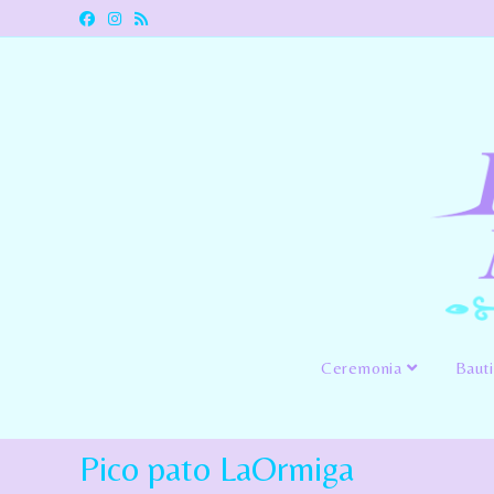
Ceremonia
Baut
Pico pato LaOrmiga