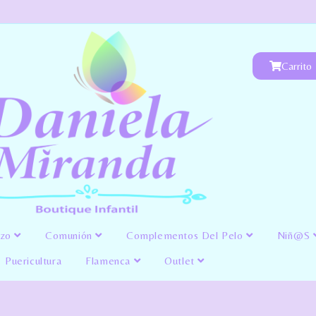
Carrito
izo
Comunión
Complementos Del Pelo
Niñ@s
Puericultura
Flamenca
Outlet