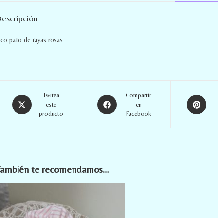
escripción
ico pato de rayas rosas
Twitea
Compartir
este
en
producto
Facebook
También te recomendamos…