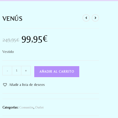
VENÚS
99,95
€
249,95
€
Vestido
-
+
AÑADIR AL CARRITO
Añadir a lista de deseos
Categorías:
Comunión
,
Outlet