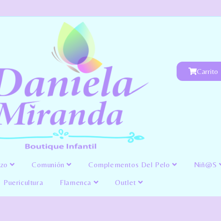
Carrito
izo
Comunión
Complementos Del Pelo
Niñ@s
Puericultura
Flamenca
Outlet