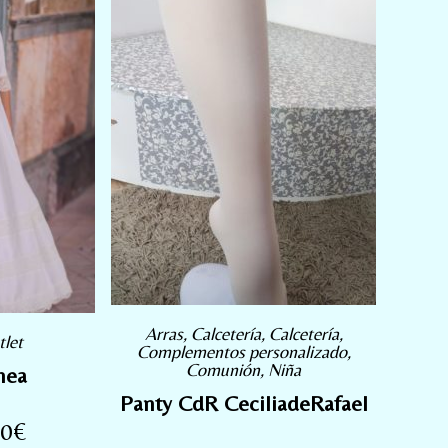
Arras
,
Calcetería
,
Calcetería
,
tlet
Complementos personalizado
,
Comunión
,
Niña
nea
Panty CdR CeciliadeRafael
00
€