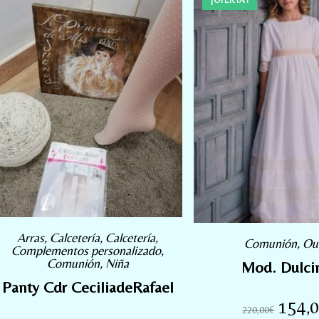
¡OFERTA!
Arras
,
Calcetería
,
Calcetería
,
Comunión
,
Ou
Complementos personalizado
,
Comunión
,
Niña
Mod. Dulci
Panty Cdr CeciliadeRafael
154,
220,00
€