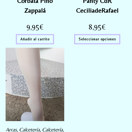
Corbata Pino
Panty CdR
Zappalá
CeciliadeRafael
9,95
€
8,95
€
Añadir al carrito
Seleccionar opciones
Arras
,
Calcetería
,
Calcetería
,