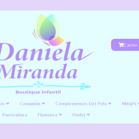
Carrito
izo
Comunión
Complementos Del Pelo
Niñ@s
Puericultura
Flamenca
Outlet