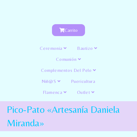
Carrito
Ceremonia
Bautizo
Comunión
Complementos Del Pelo
Niñ@s
Puericultura
Flamenca
Outlet
Pico-Pato «Artesanía Daniela
Miranda»