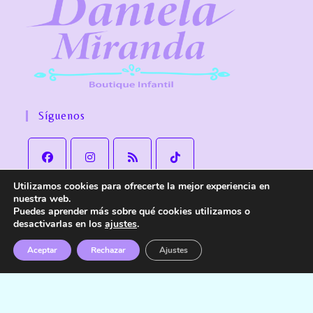
Síguenos
Utilizamos cookies para ofrecerte la mejor experiencia en
nuestra web.
Puedes aprender más sobre qué cookies utilizamos o
desactivarlas en los
ajustes
.
Aviso Legal
Política de Privacidad
Política de cookies
Política de Envío y devoluciones
Accesibilidad
Aceptar
Rechazar
Ajustes
© Copyright
Daniela Miranda Boutique Infantil
. Todos los derechos
reservados.